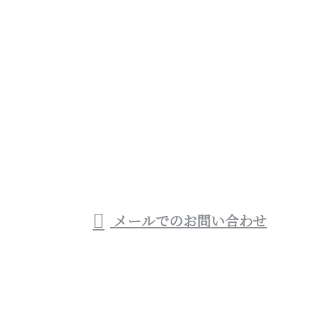
お問い合わせ
お電話でのお問い合わせ
0983-32-5724
宮崎県西都市や宮崎
市などでお風呂・トイ
受付／8：00～19：00
メールでのお問い合わせ
レといった水回りリフォームをはじめリフォーム業者
(会社)なら株式会社優建設へ