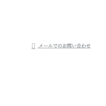
0983-32-5724
宮崎県西都市や宮崎
市などでお風呂・トイ
受付／8：00～19：00
メールでのお問い合わせ
レといった水回りリフォームをはじめリフォーム業者
(会社)なら株式会社優建設へ
ホーム
業務案内
各種募集
施工実績
会社概要