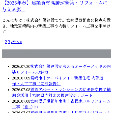
【2026年春】建築資材高騰が新築・リフォームに
与える影...
こんにちは！株式会社優建設です。宮崎県西都市に拠点を置
き、地元宮崎県内の新築工事や内装リフォーム工事を手がけ
て...
1
2
3
次へ »
最近の投稿
2026.07.30
株式会社優建設が考えるオーダーメイドの内
装リフォームの魅力
2026.07.09
宮崎市｜ツーバイフォー新築住宅 内部造
作・大工工事（完成報告）
2026.07.08
賃貸アパート・マンションの給湯器交換で補
助金活用｜宮崎県内対応の優建設がサポート
2026.07.08
宮崎県児湯郡川南町｜古民家フルリフォーム
工事（施工中）
2026.07.07
宮崎県児湯郡川南町｜古民家フルリフォーム