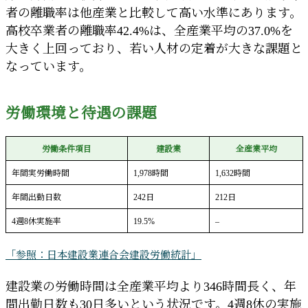
者の離職率は他産業と比較して高い水準にあります。
高校卒業者の離職率42.4%は、全産業平均の37.0%を
大きく上回っており、若い人材の定着が大きな課題と
なっています。
労働環境と待遇の課題
労働条件項目
建設業
全産業平均
年間実労働時間
1,978時間
1,632時間
年間出勤日数
242日
212日
4週8休実施率
19.5%
–
「参照：日本建設業連合会建設労働統計」
建設業の労働時間は全産業平均より346時間長く、年
間出勤日数も30日多いという状況です。4週8休の実施