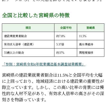
全国と比較した宮崎県の特徴
項目
全国平均
宮崎県
建設業就業者割合
約7.8%
11.5%
有効求人倍率（建設業）
5.37倍
高水準維持
55歳以上の割合
約37%
同程度推移
「参照：宮崎県令和4年就業構造基本調査結果概要」
宮崎県の建設業就業者割合は11.5%と全国平均を大幅
に上回っており、地域経済における建設業の重要性が
際立っています。しかし、この高い比率の背景には慢
性的な人材不足があり、有効求人倍率の高さがその深
刻さを物語っています。