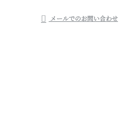
メールでのお問い合わせ
レといった水回りリフォームをはじめリフォーム業者
(会社)なら株式会社優建設へ
ホーム
業務案内
各種募集
施工実績
会社概要
ブログ
お問い合わせ
宮崎県西都市や宮崎市などでお風呂・トイレといった
水回りリフォームをはじめリフォーム業者(会社)なら
株式会社優建設へ