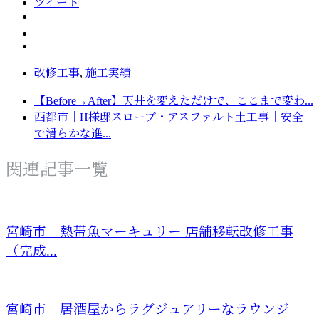
ツイート
改修工事
,
施工実績
【Before→After】天井を変えただけで、ここまで変わ...
西都市｜H様邸スロープ・アスファルト土工事｜安全
で滑らかな進...
関連記事一覧
宮崎市｜熱帯魚マーキュリー 店舗移転改修工事
（完成...
宮崎市｜居酒屋からラグジュアリーなラウンジ