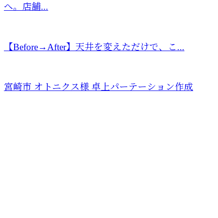
へ。店舗...
【Before→After】天井を変えただけで、こ...
宮崎市 オトニクス様 卓上パーテーション作成
お問い合わせ
お電話でのお問い合わせ
0983-32-5724
宮崎県西都市や宮崎
市などでお風呂・トイ
受付／8：00～19：00