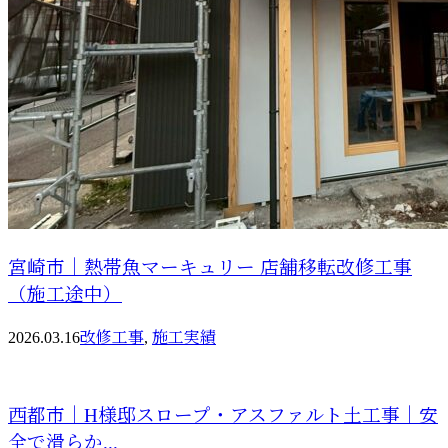
宮崎市｜熱帯魚マーキュリー 店舗移転改修工事
（施工途中）
2026.03.16
改修工事
,
施工実績
西都市｜H様邸スロープ・アスファルト土工事｜安
全で滑らか...