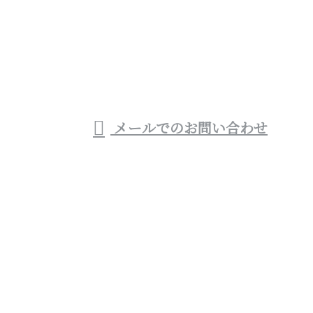
0983-32-5724
宮崎県西都市や宮崎
市などでお風呂・トイ
受付／8：00～19：00
メールでのお問い合わせ
レといった水回りリフォームをはじめリフォーム業者
(会社)なら株式会社優建設へ
ホーム
業務案内
各種募集
施工実績
会社概要