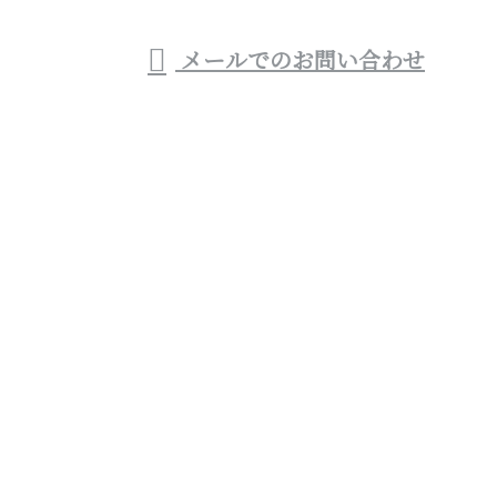
メールでのお問い合わせ
レといった水回りリフォームをはじめリフォーム業者
(会社)なら株式会社優建設へ
ホーム
業務案内
各種募集
施工実績
会社概要
ブログ
お問い合わせ
宮崎県西都市や宮崎市などでお風呂・トイレといった
水回りリフォームをはじめリフォーム業者(会社)なら
株式会社優建設へ