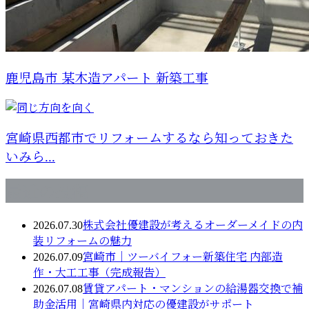
鹿児島市 某木造アパート 新築工事
宮崎県西都市でリフォームするなら知っておきた
いみら...
最近の投稿
2026.07.30
株式会社優建設が考えるオーダーメイドの内
装リフォームの魅力
2026.07.09
宮崎市｜ツーバイフォー新築住宅 内部造
作・大工工事（完成報告）
2026.07.08
賃貸アパート・マンションの給湯器交換で補
助金活用｜宮崎県内対応の優建設がサポート