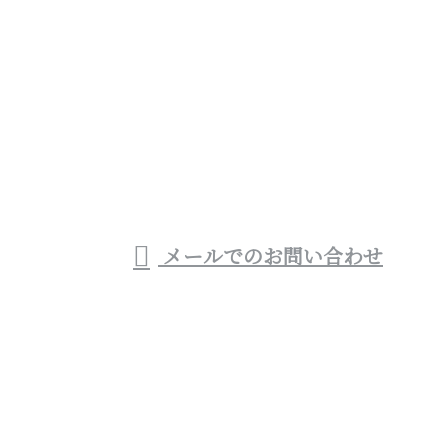
お電話でのお問い合わせ
0983-32-5724
宮崎県西都市や宮崎
市などでお風呂・トイ
受付／8：00～19：00
メールでのお問い合わせ
レといった水回りリフォームをはじめリフォーム業者
(会社)なら株式会社優建設へ
ホーム
業務案内